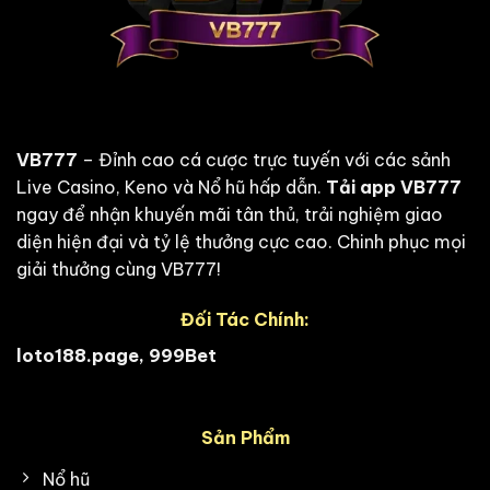
VB777
– Đỉnh cao cá cược trực tuyến với các sảnh
Live Casino, Keno và Nổ hũ hấp dẫn.
Tải app VB777
ngay để nhận khuyến mãi tân thủ, trải nghiệm giao
diện hiện đại và tỷ lệ thưởng cực cao. Chinh phục mọi
giải thưởng cùng VB777!
Đối Tác Chính
:
loto188.page
,
999Bet
Sản Phẩm
Nổ hũ