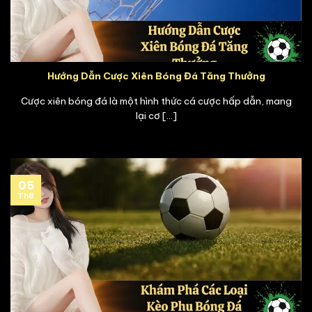
Hướng Dẫn Cược Xiên Bóng Đá Tăng Thưởng
Cược xiên bóng đá là một hình thức cá cược hấp dẫn, mang
lại cơ [...]
05
Th8