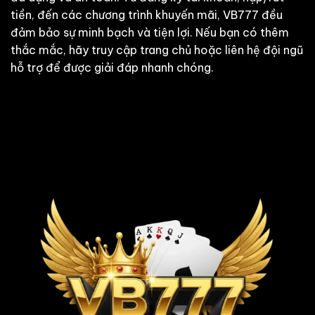
tiền, đến các chương trình khuyến mãi, VB777 đều
đảm bảo sự minh bạch và tiện lợi. Nếu bạn có thêm
thắc mắc, hãy truy cập trang chủ hoặc liên hệ đội ngũ
hỗ trợ để được giải đáp nhanh chóng.