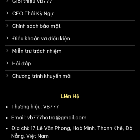
Giới thiệu VB777
CEO Thái Kỳ Ngự
Chính sách bảo mật
Điều khoản và điều kiện
Miễn trừ trách nhiệm
Hỏi đáp
Chương trình khuyến mãi
Liên Hệ
Thương hiệu: VB777
Email:
vb777hotro@gmail.com
Địa chỉ: 17 Lê Văn Phong, Hoà Minh, Thanh Khê, Đà
Nẵng, Việt Nam