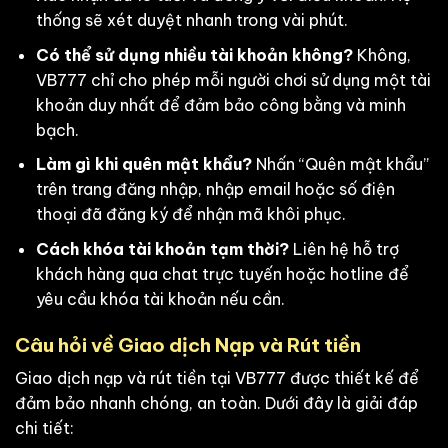
thống sẽ xét duyệt nhanh trong vài phút.
Có thể sử dụng nhiều tài khoản không?
Không,
VB777 chỉ cho phép mỗi người chơi sử dụng một tài
khoản duy nhất để đảm bảo công bằng và minh
bạch.
Làm gì khi quên mật khẩu?
Nhấn “Quên mật khẩu”
trên trang đăng nhập, nhập email hoặc số điện
thoại đã đăng ký để nhận mã khôi phục.
Cách khóa tài khoản tạm thời?
Liên hệ hỗ trợ
khách hàng qua chat trực tuyến hoặc hotline để
yêu cầu khóa tài khoản nếu cần.
Câu hỏi về Giao dịch Nạp và Rút tiền
Giao dịch nạp và rút tiền tại VB777 được thiết kế để
đảm bảo nhanh chóng, an toàn. Dưới đây là giải đáp
chi tiết: