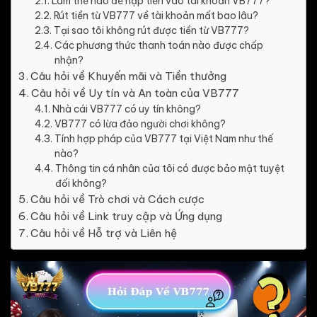
Làm thế nào để nạp tiền vào tài khoản VB777?
Rút tiền từ VB777 về tài khoản mất bao lâu?
Tại sao tôi không rút được tiền từ VB777?
Các phương thức thanh toán nào được chấp
nhận?
Câu hỏi về Khuyến mãi và Tiền thưởng
Câu hỏi về Uy tín và An toàn của VB777
Nhà cái VB777 có uy tín không?
VB777 có lừa đảo người chơi không?
Tính hợp pháp của VB777 tại Việt Nam như thế
nào?
Thông tin cá nhân của tôi có được bảo mật tuyệt
đối không?
Câu hỏi về Trò chơi và Cách cược
Câu hỏi về Link truy cập và Ứng dụng
Câu hỏi về Hỗ trợ và Liên hệ