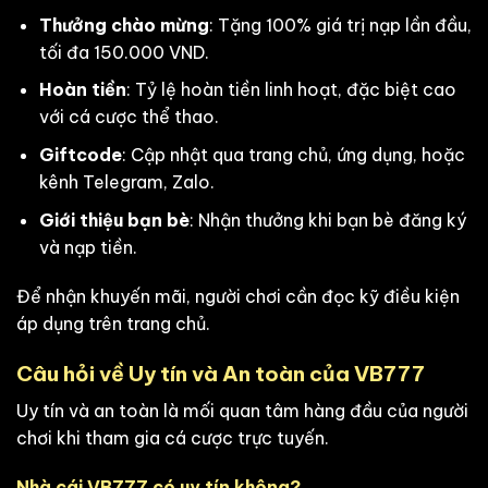
Thưởng chào mừng
: Tặng 100% giá trị nạp lần đầu,
tối đa 150.000 VND.
Hoàn tiền
: Tỷ lệ hoàn tiền linh hoạt, đặc biệt cao
với cá cược thể thao.
Giftcode
: Cập nhật qua trang chủ, ứng dụng, hoặc
kênh Telegram, Zalo.
Giới thiệu bạn bè
: Nhận thưởng khi bạn bè đăng ký
và nạp tiền.
Để nhận khuyến mãi, người chơi cần đọc kỹ điều kiện
áp dụng trên trang chủ.
Câu hỏi về Uy tín và An toàn của VB777
Uy tín và an toàn là mối quan tâm hàng đầu của người
chơi khi tham gia cá cược trực tuyến.
Nhà cái VB777 có uy tín không?