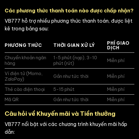
Các phương thức thanh toán nào được chấp nhận?
VB777 hỗ trợ nhiều phương thức thanh toán, được liệt
kê trong bảng sau:
PHÍ GIAO
PHƯƠNG THỨC
THỜI GIAN XỬ LÝ
DỊCH
Chuyển khoản ngân
1-5 phút (nạp), 3-10
Miễn phí
hàng
phút (rút)
Ví điện tử (Momo,
Gần như tức thời
Miễn phí
ZaloPay)
Thẻ cào điện thoại
5-15 phút
Miễn phí
Mã QR
Gần như tức thời
Miễn phí
Câu hỏi về Khuyến mãi và Tiền thưởng
VB777 nổi bật với các chương trình khuyến mãi hấp
dẫn: