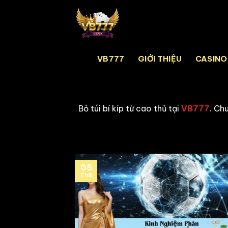
Chuyển
đến
nội
dung
VB777
GIỚI THIỆU
CASINO
Bỏ túi bí kíp từ cao thủ tại
VB777
. Ch
05
Th8