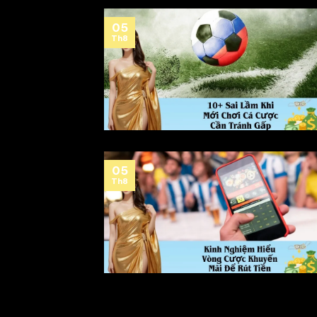
05
Th8
05
Th8