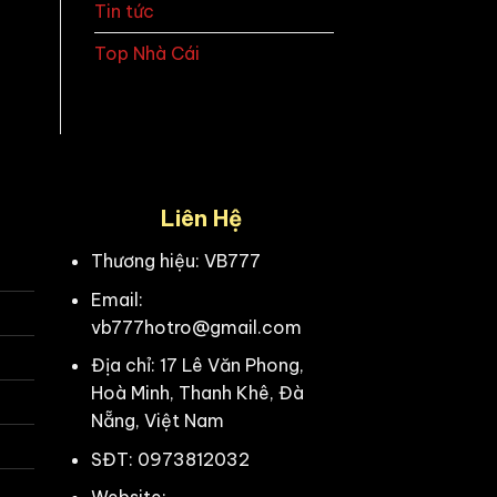
Tin tức
Top Nhà Cái
Liên Hệ
Thương hiệu: VB777
Email:
vb777hotro@gmail.com
Địa chỉ: 17 Lê Văn Phong,
Hoà Minh, Thanh Khê, Đà
Nẵng, Việt Nam
SĐT: 0973812032