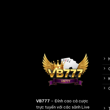
VB777
– Đỉnh cao cá cược
trực tuyến với các sảnh Live