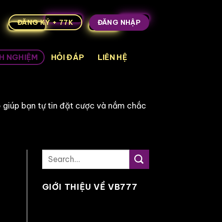
ĐĂNG NHẬP
ĐĂNG KÝ + 77K
NH NGHIỆM
HỎI ĐÁP
LIÊN HỆ
C
o giúp bạn tự tin đặt cược và nắm chắc
GIỚI THIỆU VỀ VB777