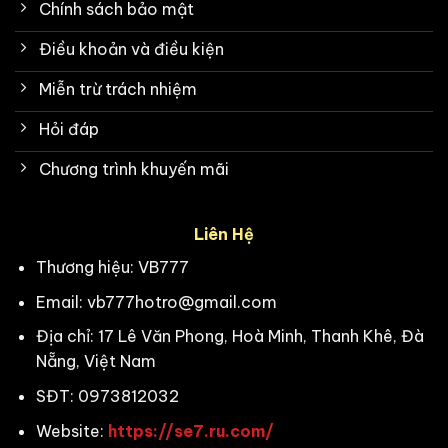
Chính sách bảo mật
Điều khoản và điều kiện
Miễn trừ trách nhiệm
Hỏi đáp
Chương trình khuyến mãi
Liên Hệ
Thương hiệu: VB777
Email:
vb777hotro@gmail.com
Địa chỉ: 17 Lê Văn Phong, Hoà Minh, Thanh Khê, Đà
Nẵng, Việt Nam
SĐT: 0973812032
Website:
https://se7.ru.com/