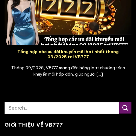
Tổng hợp các ưu đãi khuyến mãi hot nhất tháng
09/2025 tại VB777
Tháng 09/2025, VB777 mang đến hàng loạt chương trình
khuyến mãi hấp dẫn, giúp người [...]
GIỚI THIỆU VỀ VB777