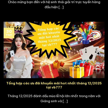
Chào mừng bạn đến với hệ sinh thái giải trí trực tuyến hàng
đầu hiện [...]
30
Th11
Tổng hợp các ưu đãi khuyến mãi hot nhất tháng 12/2025
tại vb777
Tháng 12/2025 đánh dấu mùa lễ hội lớn nhất trong năm với
Giáng sinh và [...]