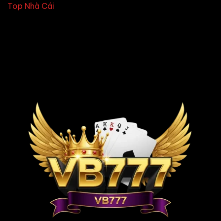
Top Nhà Cái